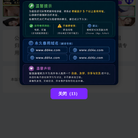
公告：🔥 十年沉淀 · 再启新篇！狐狸論壇荣耀回
归，延续 DDD42 精神。👉 永久访问地址（翻墙专
用）：www.dd4w.com
本版块或指定的范围内尚无主题
关闭（13）