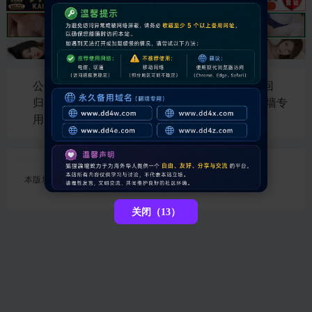
公告：🔥 十年沉淀 · 再启新篇！狐狸論壇荣耀回
归，延续 DDD42 精神。👉 永久访问地址（翻墙专
用）：www.dd4w.com
本版块或指定的范围内尚无主题
关闭（12）