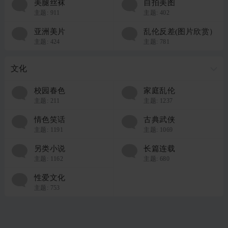
美腿丝袜
自拍美图
主题:
911
主题:
402
亚洲美片
乱伦反差(图片欣赏）
主题:
424
主题:
781
文化
校园春色
家庭乱伦
主题:
211
主题:
1237
情色笑话
古典武侠
主题:
1191
主题:
1069
另类小说
长篇连载
主题:
1162
主题:
680
性爱文化
主题:
753