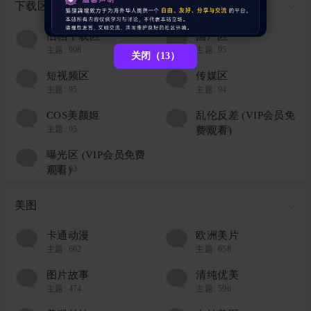
下载区
旧档下载区
国产区
主题:
998
主题:
95
关闭（13）
短视频区
传媒区
主题:
95
主题:
94
COS美颜姬
乱伦反差 (VIP会员免
主题:
95
主题:
209
费观看)
曝光区 (VIP会员免费
主题:
63
观看)
美图
卡通动漫
欧洲美片
主题:
662
主题:
658
图片故事
清纯优美
主题:
474
主题:
596