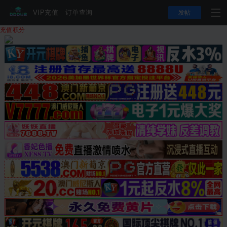
VIP充值
订单查询
发帖
充值积分