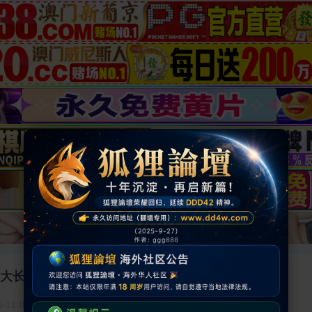
大长腿，娇小玲珑惹人怜，气质女神激情四射-1
6-11 01:12:05