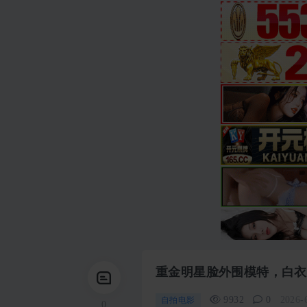
重金明星脸外围模特，白衣
9932
0
2026-
自拍电影
0