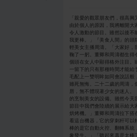
「親愛的觀眾朋友們，很高興又能和大家相聚『美食人間』。今天是我最後一次主持這個節目，由於個人的原因，我將離開大家。感謝一年多來朋友們給我的支持和幫助，讓我越來越喜歡這個令人激動的節目。雖然以後不能再為大家主持這檔節目了，不過我相信周濤小姐以後會主持得比我更棒。」『美食人間』的頭牌主持人——有著天下第一美女稱號的董卿優雅的介紹著旁邊的年輕美女主播周濤。「大家好，我叫周濤，希望以後大家會喜歡我主持的節目。」周濤深深向觀眾鞠了一躬。董卿和周濤都生得令人垂涎，不過又各有千秋。董卿生得身材高挑修長，一米七二的個頭在女人中顯得格外注目。雖然已經三十四歲，可是歲月仿佛沒有在她身上留下任何痕跡，唯一留下的只有那種時間才能給予的成熟和優雅的氣息，讓整個人有種無法言表的引力，長長的睫毛配上一雙明眸如同會說話般，細看之下深遂的像磁石要把你的靈魂吸引進去，如浸陳釀，讓人雖死無悔。二十二歲的周濤，個頭跟董卿不相上下，身上散發著青春的活力，明眸皓齒、秀髮朱唇，無不體現著少女的迷人。「今天我跟周濤給大家主持一次特別的節目，向大家介紹幾款最新的烹制美女的設備。雖然今天我們沒有安排肉畜給大家做現在演示，不過大家不要心急，以後的節目中我們會陸續的展示給大家它們的烹制過程和效果。」「首先大家看這邊的這款多功能穿刺烘烤機。」董卿和周濤拉下搭在機器上面的綢子，一架嶄新、錚亮的機器呈現在眼前。「大家看看這台機器，它的穿刺杆可以輕易的刺穿女人嬌嫩的身體，並自動劃開肚皮，清理乾淨內臟，最棒的是它自動火控、翻轉系統，讓烤制的肉不僅外焦里嫩，而且避免了手工烤制的不均和烤煳現象發生。」「聽起來真是太棒了，從小我就幻想著自己被這樣一台機器刺穿。」周濤輕撫著穿刺機，眼中有些嚮往。「我想你的願望一定會實現的。」董卿打趣道。……良久兩位美女把幾台不同的機器向觀眾介紹了一遍。「至於詳細的功能和好處，周濤將在以後的節目中給大家作講解。」「董卿姐，我想代觀眾朋友們問你一個問題。可以嗎？」董卿用眼神表示可以。「請問董卿姐，觀眾朋友這麼喜歡你主持的節目，為什麼你還要離開呢？大家都很關心你以後到哪裡發展？」董卿輕輕攏一下烏黑的長髮，臉頰像少女一樣泛起淡淡的紅。「其實我決定把自己的身體獻出來，做下一期的美食節目，我知道很多觀眾早就想品嘗我的味道，所以我決定滿足大家的心愿。」周濤用手捂住吃驚得張大的嘴巴，「董卿姐！沒想到——」「其實很早以前我就經常想著自己被宰殺的情景，令我激動得快要窒息，只是最近才下定決心。」「董卿姐，你一直是我的偶像，能親口品嘗董卿姐的肉味，那會是多麼令人激動的情景！我想很多觀眾跟我是一樣的心情，那請問董卿姐能不能先透露些具體的情況？」「嗯——平時能有這麼多觀眾喜歡和支持，為了感謝大家，我想到時請一些觀眾到現場來品嘗。」「噢！那我們觀眾朋友可是有口福啦，平時只能通過節目觀看，這次大家可以到現場來品嘗，真是太棒啦！更何況這是要品嘗我們崇拜的董卿姐！我想大家一定和我一樣都等不及想知道怎麼才能到現場去？」「其實很簡單，我們將從平時積極支持我們節目的觀眾中抽取十名幸運觀眾，屆時由工作人員把請柬送到您手中。」「那希望您成為其中幸運的一員，能親口品嘗董卿姐的嫩肉。」周濤攏一下秀髮，「董卿姐還有個問題，請問是什麼讓你決定獻出自己的身體呢？」「其實這是我很早的夢想，在自己美麗的時候把身子獻給喜歡自己的人們，這樣在大家心裡永遠都會記住我最美麗的時刻。還有一個原因是因為有人願意出一大筆資金來獨家拍攝宰殺、烹制我的過程。這樣我就可以有足夠的遺產來做一些想做的事情。」「那董卿姐能不能告訴大家是什麼樣的事情讓你決然獻出身體呢？」董卿略沉吟道：「說原因也很簡單，一是我想成立個基金會，為那些無家可歸的孤兒提供些幫助。另外最主要的原因是，我要把身子做為禮物送給一生最愛的人作生日禮物，讓他親手來處理我。」「那是什麼人有這麼好的福氣！」周濤有些吃驚的問：「怎麼從來沒聽董卿姐提起這樣一個人呢？」「這是我的一個小秘密。」董卿顯得有些許饈澀「到時候大家就會知道了。」藍天推門進屋看到母親董卿已經把晚飯準備好了。見到兒子回來，董卿招唿兒子洗手吃飯。藍天是董卿十六歲時生的孩子，那時董卿已生得花兒一般，雖然是個孤兒。戰爭暴發了，為了保衛家園，士兵們準備出發，那幾乎是去送死，可是他們還是義無反顧。董卿和許多姑娘一樣獻出自己的身子來慰藉這些心目中的英雄，在那一夜就懷上了藍天，甚至不知道藍天的父親是誰，但董卿還是毅然的生下藍天，至少可以跟她作個伴，讓她不再孤零零的一個人，雖然那付出了很多，但在董卿心裡那卻是甜蜜。２那次戰爭之後，造物主不知為什麼離開了地球，卻留下奇怪的疾病，那之後懷孕生下的全是女孩，人類面臨另一次危機。後來有人發現了治療的一種方法，吃人肉後會有一定機率生下男孩，富人開始飼養女肉畜供自己食用，有些女人亦自願把自己的身子獻出來。生活總是那麼奇怪，說不清對與錯，搞不懂善與惡。也許是自然跟人開玩笑，也許是上帝跟人在開玩笑，也許是我們自己在跟自己開著玩笑。也許夢醒的時候才真正是夢的開始。 `呵呵，言歸正傳。入夜董卿洗完澡來到客廳，坐在兒子旁邊陪兒子一起看電視。藍天的眼睛再次被母親的美深深吸引住。出浴的董卿如芙蓉般嬌嫵動人。烏黑的秀髮濕漉漉的垂散在胸前，讓睡衣中高聳的雙峰如隔雲煙若隱若現，更襯托出粉頸的滑嫩。董卿一條大腿搭在另一條腿上，從衣擺下看去，整個修長圓潤的曲線讓藍天熱血直涌。這時電視中正重播著白天的美食節目，聽到母親要獻出自己的身子，藍天吃驚得合不攏嘴巴。定定的看著眼前嫵媚得讓人垂涎的女人。「其實媽媽也是最近才下決心的。」董卿輕撫著兒子的頭頂，「明天你就畢業了，可以成為一名真正的廚師。媽媽知道你的成績很優秀，可是要做出一道人夸的美食，需要好的食材才行。」藍天定定的看著母親，「您好的意思是？？！」藍天不敢相信自己的耳朵。「媽媽請專家鑑定過了，媽媽的肉質十分適合蒸煮，媽媽願做你的食材，所以你一定要用媽媽的身子做出一道極品美食，可別浪費了媽媽這上好的食材喲！」董卿把兒子摟入懷中，「別怪媽媽偷看你的日記，媽媽知道你很早以前已經幻想著媽媽成為最美最美的美食，媽媽讓你去學廚藝就是想讓媽媽最愛的藍天兒親手把媽媽做成美食。」「可是藍天會捨不得媽媽。」藍天依在母親懷裡。「再過幾天就是你十八歲生日，媽媽把身子送給你做生日禮物讓你來宰殺。那是你的夢想，也是媽媽的心愿。媽媽要和最親的藍天兒一起享受整個過程。」「藍天兒不要沒有媽媽！」藍天抽泣著。「過段時間藍天兒會有自己的女人，媽媽也會變老，媽媽要把女人最美最動人的時刻永遠留在藍天兒的心中。」「在藍天兒的心中媽媽永遠是最美的。」「傻孩子。媽媽知道。」董卿輕撫著兒子的後背。「媽媽已經跟人簽了協議，你不來烹制媽媽，媽媽就會被別人宰殺。」「真的嗎？」藍天抬頭望著馨飴皎美的眼睛。「所以藍天兒這幾天要好好下功夫研究一下烹制方法，別浪費了媽媽這麼好的身子。」「嗯！」藍天用力點點頭，「我一定把媽媽變成世界上最美最美的色香味俱經典的美食。」「媽媽知道你想品嘗媽媽乳汁，所以媽媽做了催乳術，現在媽媽有很多乳汁可以給藍天兒吸。」藍天不知自己的手是怎樣攀上那令人暈厥的如玉如瓷的溫潤白滑，嫣紅的突起剛入口便湧出難以言表的美味，清香如荷苞上的朝露、甘美如心間的春夢。霎時一腔慈母柔情化做春潮如水。鳳翔山莊坐落在一個鮮人為知的山谷中，有富麗堂皇的宮殿，也有瀑布奔流，溪水潺潺。如同人間仙境一般。山莊的大廳中如宮殿般輝煌，燈光照在金色的牆壁上反射著富麗的光澤。就算一兩百人同時在裡面也顯得很寬敞。賓客們已經在大廳里來回走動，有的閒聊，有的喝著主人提供的紅酒。「各位賓朋晚上好，我是周濤，今晚的盛會由我來主持。」站在舞台上的周濤把大家的注意力都集中了起來。周濤穿著水綠色的緊身短裙，踩著雙淺綠色高跟涼鞋，讓兩條光裸