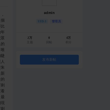
admin
把一個大木盆放在柱子旁邊，「到時候我會用這個盆來裝你的下水。」想到呆會兒自己的內臟就要被放在這樣一個木盆中供人觀賞，董卿感覺臉上一陣火辣的感覺。藍天讓董卿雙手扶住一根柱子，將誘人的屁股高高翹起，雙腿外分讓鮮嫩的肉穴暴露在眼前。藍天雙手扶著董卿的屁股，腰向前一送將昂揚的肉棒插入母親的嫩穴之中。「啊！——」董卿感覺到兒子粗大的陰莖一下子把自己的小穴塞得滿滿的，不禁呻吟一聲，那是跟別的男人進入時完全不同的感覺，有種說不出的親切感和滿足感，同時又是那麼讓人期待和緊張的感覺。現在兒子的肉棒完全進入到自己的身體里，令董卿忍不住扭動腰身配合兒子的抽動。濕熱的小肉穴里仿佛有無數隻螞蟻在
UID:1
管理员
2万
0
4万
主题
回帖
积分
发布新帖